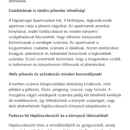
elérhetőek.
Családoknak is ideális pihenési lehetőség!
A Hajnalsugár Apartmanban két, 4 férőhelyes, légkondicionált
apartman várja a pihenni vágyókat. Az apartmanok amerikai
konyhával, önálló fürdőszobával és minden kényelmi
szolgáltatással felszereltek, hogy otthonos környezetet
biztosítsanak a vendégek számára. Az apartmanok a
kisgyermekes családok számára is ideálisak, hiszen etetőszéket,
kiságyat, pelenkázót és babakádat biztosítunk a legkisebbek
számára. Ezzel szeretnénk biztosítani, hogy a kisgyerekes szülők
is kellemesen és kényelmesen tölthessék el pihenésüket.
Aktív pihenés és szórakozás minden korosztálynak!
A kertben számos kikapcsolódási lehetőség kínálkozik, mint
például a grillezés, főzés, pingpong, csocsó, vagy focizás. A
mozgásra vágyó vendégeink számára pedig két bérelhető kerékpár
áll rendelkezésre, így felfedezhetik a környék szépségeit, vagy
akár eltekerhetnek Hajdúszoboszló környező településeire is.
Fedezze fel Hajdúszoboszló és a környező látnivalókat!
Hajdúszoboszló híres a termálfürdőjéről és gyógyvízéről, amely