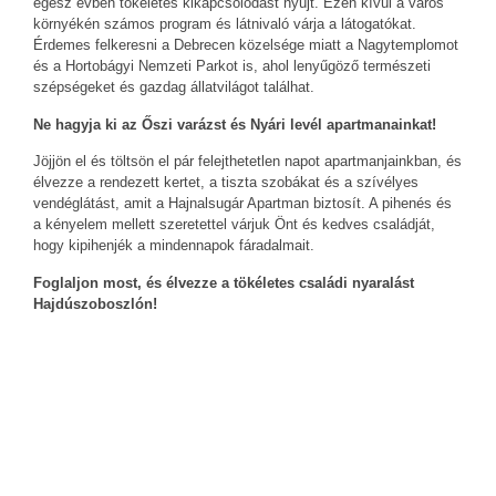
egész évben tökéletes kikapcsolódást nyújt. Ezen kívül a város
környékén számos program és látnivaló várja a látogatókat.
Érdemes felkeresni a Debrecen közelsége miatt a Nagytemplomot
és a Hortobágyi Nemzeti Parkot is, ahol lenyűgöző természeti
szépségeket és gazdag állatvilágot találhat.
Ne hagyja ki az Őszi varázst és Nyári levél apartmanainkat!
Jöjjön el és töltsön el pár felejthetetlen napot apartmanjainkban, és
élvezze a rendezett kertet, a tiszta szobákat és a szívélyes
vendéglátást, amit a Hajnalsugár Apartman biztosít. A pihenés és
a kényelem mellett szeretettel várjuk Önt és kedves családját,
hogy kipihenjék a mindennapok fáradalmait.
Foglaljon most, és élvezze a tökéletes családi nyaralást
Hajdúszoboszlón!