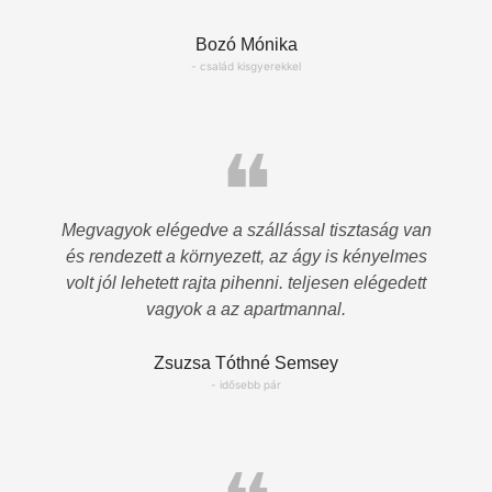
Bozó Mónika
- család kisgyerekkel
❝
Megvagyok elégedve a szállással tisztaság van
és rendezett a környezett, az ágy is kényelmes
volt jól lehetett rajta pihenni. teljesen elégedett
vagyok a az apartmannal.
Zsuzsa Tóthné Semsey
- idősebb pár