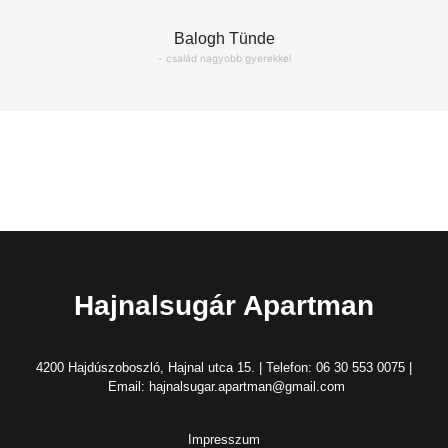
Balogh Tünde
- család nagyobb gyerekkel
Hajnalsugár Apartman
4200 Hajdúszoboszló, Hajnal utca 15. | Telefon: 06 30 553 0075 |
Email: hajnalsugar.apartman@gmail.com
Impresszum